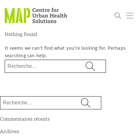
Skip
to
content
Nothing Found
It seems we can’t find what you’re looking for. Perhaps
Qui
Nos
Notre
Projets de
Evenements
Nouvelle
searching can help.
Sommes
Chercheurs
Mission
Recherche
Rechercher :
Nous
placeholder
Rechercher :
Commentaires récents
Archives