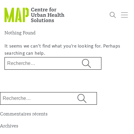
Skip
to
content
Nothing Found
It seems we can’t find what you’re looking for. Perhaps
Qui
Nos
Notre
Projets de
Evenements
Nouvelle
searching can help.
Sommes
Chercheurs
Mission
Recherche
Rechercher :
Nous
placeholder
Rechercher :
Commentaires récents
Archives